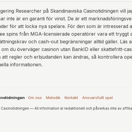
ring Researcher på Skandinaviska Casinotidningen vill jag
r inte är en garanti för vinst. De är ett marknadsföringsv
er för att locka nya spelare. För den som är intresserad 
free spins från MGA-licensierade operatörer vara ett tryggt 
ttningskrav och cash-out begränsningar alltid gäller. Läs all
t om du överväger casinon utan BankID eller skattefritt-cas
att regler och erbjudanden kan ändras, så kontrollera ope
ella informationen.
inotidningen
·
Om oss
Metodik
Kontakt
Ansvarsfullt spel
asinotidningen — All information är redaktionell och påverkas inte av affilia