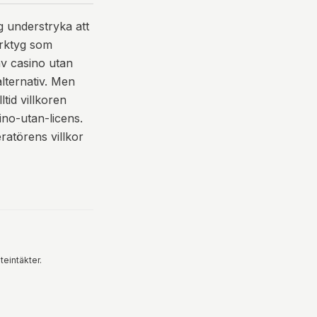
 understryka att
erktyg som
av casino utan
alternativ. Men
tid villkoren
ino-utan-licens.
ratörens villkor
teintäkter.