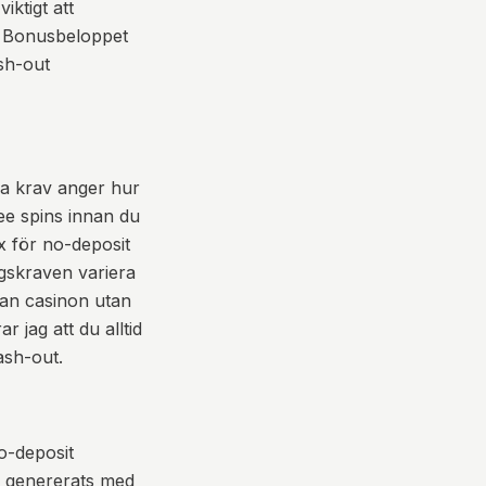
ktigt att
g. Bonusbeloppet
sh-out
sa krav anger hur
ee spins innan du
x för no-deposit
gskraven variera
dan casinon utan
jag att du alltid
ash-out.
o-deposit
m genererats med