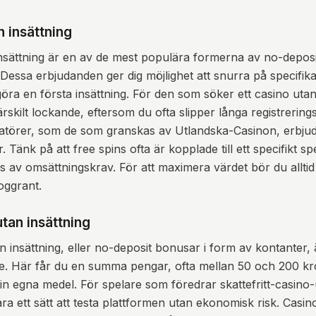
n insättning
insättning är en av de mest populära formerna av no-depos
Dessa erbjudanden ger dig möjlighet att snurra på specifik
öra en första insättning. För den som söker ett casino utan
ärskilt lockande, eftersom du ofta slipper långa registreri
ratörer, som de som granskas av Utlandska-Casinon, erbjude
r. Tänk på att free spins ofta är kopplade till ett specifikt s
 av omsättningskrav. För att maximera värdet bör du allti
oggrant.
tan insättning
insättning, eller no-deposit bonusar i form av kontanter, 
de. Här får du en summa pengar, ofta mellan 50 och 200 kro
a in egna medel. För spelare som föredrar skattefritt-casino
a ett sätt att testa plattformen utan ekonomisk risk. Casi