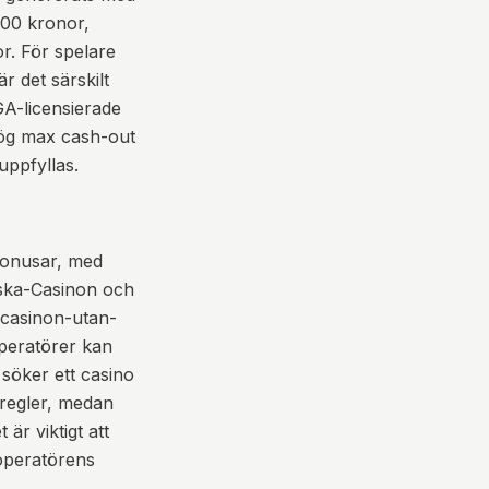
500 kronor,
r. För spelare
r det särskilt
GA-licensierade
 hög max cash-out
uppfyllas.
 bonusar, med
dska-Casinon och
 casinon-utan-
operatörer kan
söker ett casino
 regler, medan
r viktigt att
 operatörens