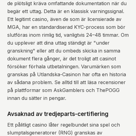
de plötsligt kräva omfattande dokumentation när du
begär ett uttag. Detta är en klassisk varningssignal.
Ett legitimt casino, även de som är licensierade av
MGA, har en standardiserad KYC-process som bör
slutföras inom rimlig tid, vanligtvis 24–48 timmar. Om
du upplever att dina uttag ständigt är "under
granskning" eller att du ombeds skicka in samma
dokument flera gånger, är det troligt att casinot
försöker förhala utbetalningen. Varumärken som
granskas på Utlandska-Casinon har ofta en historia
av sådana problem. Se alltid till att läsa recensioner
på plattformar som AskGamblers och ThePOGG
innan du sätter in pengar.
Avsaknad av tredjeparts-certifiering
Ett pålitligt casino låter regelbundet sina spel och
slumptalsgeneratorer (RNG) granskas av