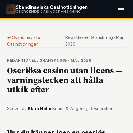
Skandinaviska Casinotidningen
SC
OBEROENDE CASINOGRANSKNING
← Skandinaviska
Redaktionell Granskning · Maj
Casinotidningen
2026
REDAKTIONELL GRANSKNING · MAJ 2026
Oseriösa casino utan licens —
varningstecken att hålla
utkik efter
Skrivet av
Klara Holm
·
Bonus & Wagering Researcher
Hur du känner igen en oseriös