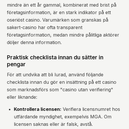
mindre än ett år gammal, kombinerat med brist på
företagsinformation, är en stark indikator på ett
oseriöst casino. Varumärken som granskas på
sakert-casino har ofta transparent
företagsinformation, medan mindre pålitliga aktörer
döljer denna information.
Praktisk checklista innan du sätter in
pengar
För att undvika att bli lurad, använd följande
checklista innan du gör en insättning på ett casino
som marknadsförs som "casino utan verifiering"
eller liknande:
Kontrollera licensen:
Verifiera licensnumret hos
utfärdande myndighet, exempelvis MGA. Om
licensen saknas eller är falsk, avstå.