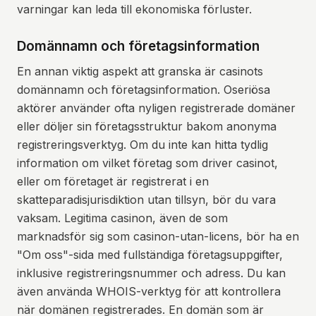
varningar kan leda till ekonomiska förluster.
Domännamn och företagsinformation
En annan viktig aspekt att granska är casinots
domännamn och företagsinformation. Oseriösa
aktörer använder ofta nyligen registrerade domäner
eller döljer sin företagsstruktur bakom anonyma
registreringsverktyg. Om du inte kan hitta tydlig
information om vilket företag som driver casinot,
eller om företaget är registrerat i en
skatteparadisjurisdiktion utan tillsyn, bör du vara
vaksam. Legitima casinon, även de som
marknadsför sig som casinon-utan-licens, bör ha en
"Om oss"-sida med fullständiga företagsuppgifter,
inklusive registreringsnummer och adress. Du kan
även använda WHOIS-verktyg för att kontrollera
när domänen registrerades. En domän som är